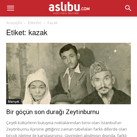
Anasayfa
Etiketler
Kazak
Etiket: kazak
Manşet
Bir göçün son durağı Zeytinburnu
Çeşitli kültürlerin buluşma noktalarından birisi olan İstanbul’un
Zeytinburnu ilçesine gittiğiniz zaman tabelaları farklı dillerde olan
birçok işletme ile karşılaşırsınız. Giyinişleri alışılmışın dışında, farklı