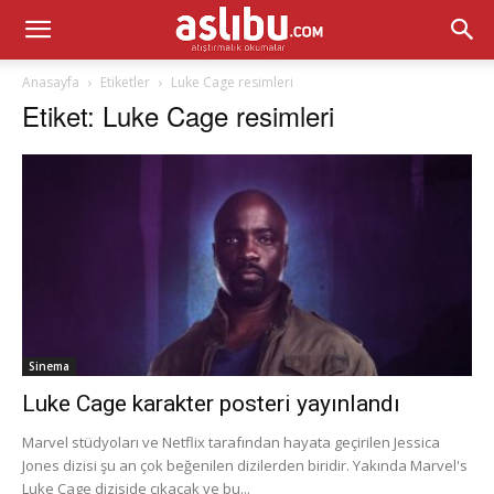
Anasayfa
Etiketler
Luke Cage resimleri
Etiket: Luke Cage resimleri
Sinema
Luke Cage karakter posteri yayınlandı
Marvel stüdyoları ve Netflix tarafından hayata geçirilen Jessica
Jones dizisi şu an çok beğenilen dizilerden biridir. Yakında Marvel's
Luke Cage diziside çıkacak ve bu...