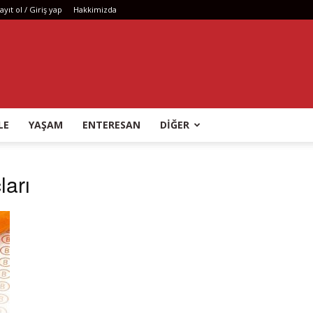
ayıt ol / Giriş yap
Hakkimizda
LE
YAŞAM
ENTERESAN
DIĞER
ları