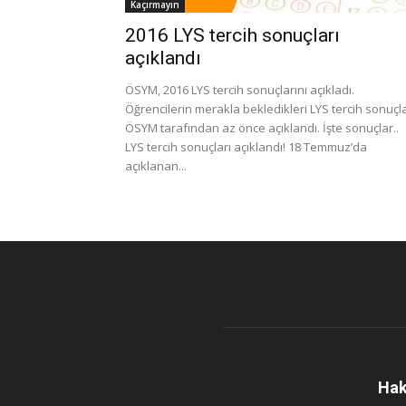
Kaçırmayın
2016 LYS tercih sonuçları
açıklandı
ÖSYM, 2016 LYS tercih sonuçlarını açıkladı.
Öğrencilerin merakla bekledikleri LYS tercih sonuçla
ÖSYM tarafından az önce açıklandı. İşte sonuçlar..
LYS tercih sonuçları açıklandı! 18 Temmuz’da
açıklanan...
Hak