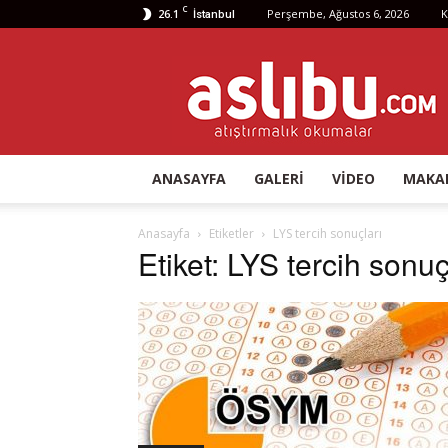
C
26.1
Perşembe, Ağustos 6, 2026
K
İstanbul
aslibu.com
ANASAYFA
GALERI
VIDEO
MAKA
Anasayfa
Etiketler
LYS tercih sonuçları
Etiket: LYS tercih sonuç