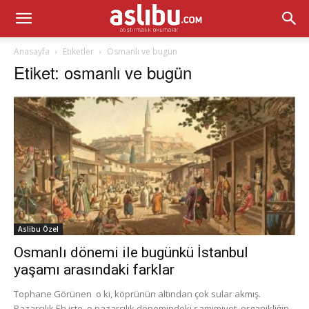
Anasayfa
Etiketler
Osmanlı ve bugün
Etiket: osmanlı ve bugün
Aslibu Özel
Osmanlı dönemi ile bugünkü İstanbul
yaşamı arasındaki farklar
Tophane Görünen o ki, köprünün altından çok sular akmış.
Pazarcılık Eh işte, o pazarcılık dönemindeki samimiyet, organikliğin