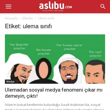
Anasayfa
Etiketler
Ulema sınıfı
Etiket: ulema sınıfı
Medya
Ulemadan sosyal medya fenomeni çıkar mı
demeyin, çıktı!
İslam'ın kutsal kentlerinin bulunduğu Suudi Arabistan'da, sosyal
medya 'süperstarlarının' da ulemadan gelmesi pek şaşırtıcı olmasa